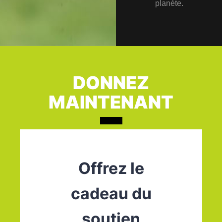
planète.
DONNEZ
MAINTENANT