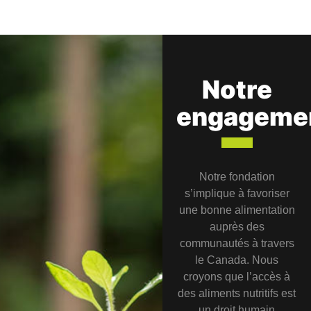
Notre
engageme
Notre fondation
s’implique à favoriser
une bonne alimentation
auprès des
communautés à travers
le Canada. Nous
croyons que l’accès à
des aliments nutritifs est
un droit humain