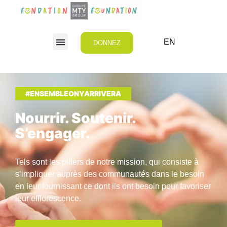
EN
DONNEZ
#ENSEMBLEONYARRIVERA
Nourrir. Soutenir.
S’engager.
Tels sont les piliers de notre mission, qui consiste à
s’impliquer auprès des communautés dans le besoin
en leur fournissant ce dont ils ont besoin pour favoriser
leur efflorescence.